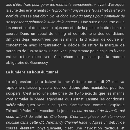
afin d’être frais pour gérer les moments compliqués. »,
avant d’évoquer
la suite des événements :
« le prochain tronçon vers le Fastnet va être un
bord de vitesse tout droit. On va donc avoir du temps pour continuer de
se reposer et préparer la suite de la course ».
Une suite de course qui a
justement subi de nouveaux ajustements de la part de la direction de
course. Dans un souci de timing et compte tenu des conditions
difficiles déjà rencontrées par les marins, la direction de course en
concertation avec l’organisation a décidé de retirer la marque de
parcours de Tuskar Rock. Le nouveau programme pour les jours à venir
est un retour direct vers Ouistreham en passant par la marque
obligatoire de Guernesey.
La lumière au bout du tunnel
La dépression qui a balayé la mer Celtique ce mardi 27 mai va
rapidement laisser place à des conditions plus maniables pour les
skippers. C’est avec une jolie brise de 10-15 nœuds que les marins
vont enrouler le phare légendaire du Fastnet. Ensuite les conditions
météorologiques vont aller qu’en s’améliorant comme l’explique
Thimothé Polet à la vacation du jour :
« c’est du spi et de la molle qui
nous attend du côté de Cherbourg. C’est une phase qui s’annonce
cruciale dans cette CIC Normandy Channel Race »
. Après un début de
course éreintant physiquement, c’est une navigation tactique et