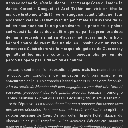
Dans ce scénario, c’est le Class40 Esprit Large (209) qui mène la
danse. Corentin Douguet et Axel Tréhin ont viré en tête la
marque bretonne à 12h49 heure française avant d’attaquer leur
ascension vers le Fastnet avec un petit matelas d’avance de 18
milles nautiques sur leurs poursuivants. Le phare de la pointe
sud-ouest irlandaise devrait être aperçu par les premiers duos
demain mercredi en milieu d’après-midi après un long bord
bâbord amure de 263 milles nautiques. Ensuite c’est un retour
direct vers Ouistreham via la marque obligatoire de Guernesey
qui attend les marins suite à un nouveau changement de
parcours opéré par la direction de course.
Les corps sont meurtris, les esprits fatigués, mais les marins tiennent
le coup. Les conditions de navigation n’ont pas épargné les
concurrents de le CIC Normandy Channel Race 2025 ces dernières 24h.
« La traversée de Manche était bien engagée. La mer était très forte et
cassante, provoquant des vols planés avec les bateaux. »
témoigne
Fabien Delahaye, skipper du Class40 Legallais (199) et actuel tenant du
titre de l’épreuve.
« La remontée au Fastnet s’annonce éprouvante avec
des allures débridées dans une mer rude et du vent fort »
complète le
skipper originaire de Caen. De son côté, Thimoté Polet, skipper du
Class40 Zeiss (208) tempère :
« Les dernières 24h ont été sportives
mais on a réussi à bien s’organiser pour dormir suffisamment en amont