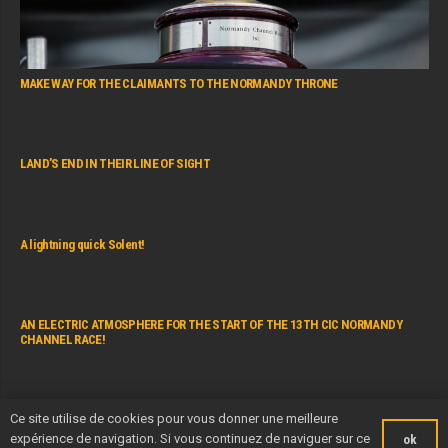
MAKE WAY FOR THE CLAIMANTS TO THE NORMANDY THRONE
LAND’S END IN THEIR LINE OF SIGHT
A lightning quick Solent!
AN ELECTRIC ATMOSPHERE FOR THE START OF THE 13TH CIC NORMANDY
CHANNEL RACE!
Ce site utilise de cookies pour vous donner une meilleure
NCR Live Start 2022
expérience de navigation. Si vous continuez de naviguer sur ce
ok